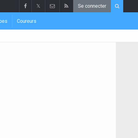
𝕏
Se connecter
pes
Coureurs