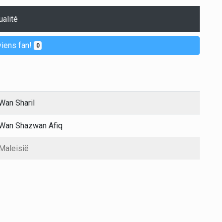
ualité
iens fan!
0
Wan Sharil
Wan Shazwan Afiq
Maleisië