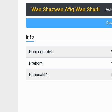
Wan Shazwan Afiq Wan Sharil
Act
Dev
Info
Nom complet:
Prénom:
Nationalité: