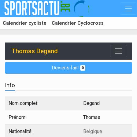
Calendrier cycliste
Calendrier Cyclocross
Thomas Degand
Deviens fan!
0
Info
Nom complet:
Degand
Prénom:
Thomas
Nationalité:
Belgique