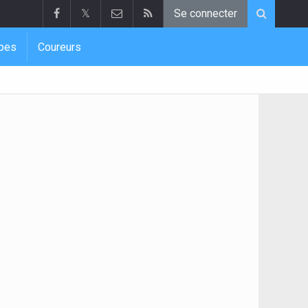
𝕏
Se connecter
pes
Coureurs