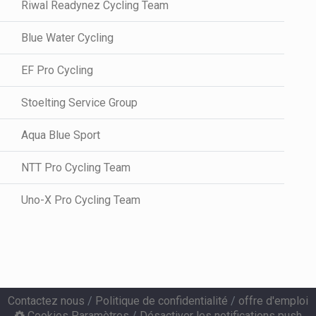
Riwal Readynez Cycling Team
Blue Water Cycling
EF Pro Cycling
Stoelting Service Group
Aqua Blue Sport
NTT Pro Cycling Team
Uno-X Pro Cycling Team
Contactez nous
/
Politique de confidentialité
/
offre d'emploi
Cookies Paramètres
/
Désactiver les notifications push