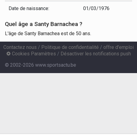
Date de naissance:
01/03/1976
Quel âge a Santy Barnachea ?
L'âge de Santy Barnachea est de 50 ans.
Contactez nous
/
Politique de confidentialité
/
offre d'emploi
Cookies Paramètres
/
Désactiver les notifications push
© 2002-2026 www.sportsactu.be