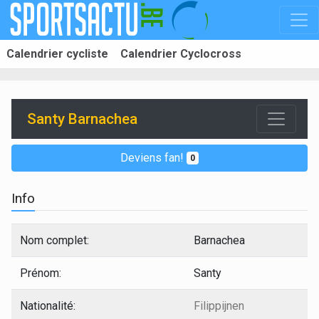
Calendrier cycliste
Calendrier Cyclocross
Santy Barnachea
Deviens fan!
0
Info
Nom complet:
Barnachea
Prénom:
Santy
Nationalité:
Filippijnen