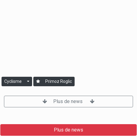
Cyclisme
Primoz Roglic
Plus de news
Plus de news