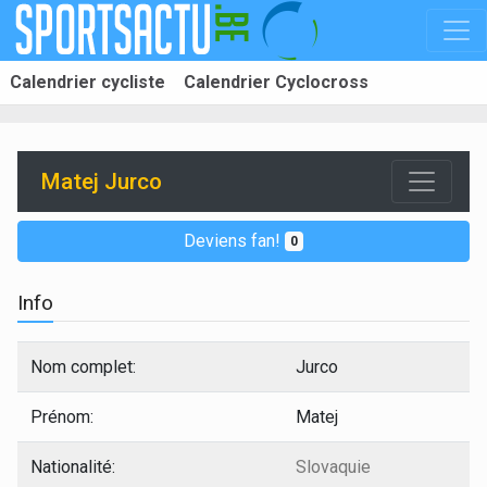
Calendrier cycliste
Calendrier Cyclocross
Matej Jurco
Deviens fan!
0
Info
Nom complet:
Jurco
Prénom:
Matej
Nationalité:
Slovaquie