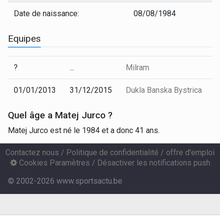
Date de naissance:
08/08/1984
Equipes
?
...
Milram
01/01/2013
31/12/2015
Dukla Banska Bystrica
Quel âge a Matej Jurco ?
Matej Jurco est né le 1984 et a donc 41 ans.
Contactez nous
/
Politique de confidentialité
/
offre d'emploi
Cookies Paramètres
/
Désactiver les notifications push
© 2002-2026 www.sportsactu.be