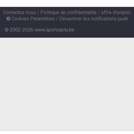
Contactez nous
/
Politique de confidentialité
/
offre d'emploi
Cookies Paramètres
/
Désactiver les notifications push
© 2002-2026 www.sportsactu.be