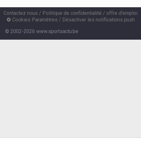
Contactez nous
/
Politique de confidentialité
/
offre d'emploi
Cookies Paramètres
/
Désactiver les notifications push
© 2002-2026 www.sportsactu.be