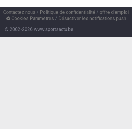
Contactez nous
/
Politique de confidentialité
/
offre d'emploi
Cookies Paramètres
/
Désactiver les notifications push
© 2002-2026 www.sportsactu.be