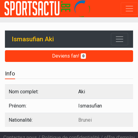
Ismasufian Aki
Deviens fan!
0
Info
Nom complet:
Aki
Prénom:
Ismasufian
Nationalité:
Brunei
Contactez nous
/
Politique de confidentialité
/
offre d'emploi