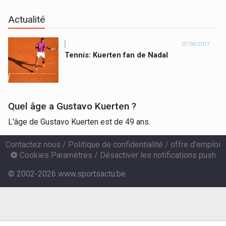
Actualité
07/06/2017
Tennis: Kuerten fan de Nadal
Quel âge a Gustavo Kuerten ?
L'âge de Gustavo Kuerten est de 49 ans.
Contactez nous
/
Politique de confidentialité
/
offre d'emploi
Cookies Paramètres
/
Désactiver les notifications push
© 2002-2026 www.sportsactu.be