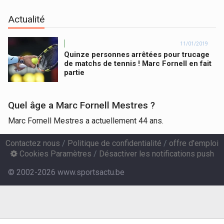
Actualité
11/01/2019
Quinze personnes arrêtées pour trucage
de matchs de tennis ! Marc Fornell en fait
partie
Quel âge a Marc Fornell Mestres ?
Marc Fornell Mestres a actuellement 44 ans.
Contactez nous
/
Politique de confidentialité
/
offre d'emploi
Cookies Paramètres
/
Désactiver les notifications push
© 2002-2026 www.sportsactu.be