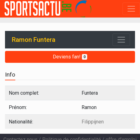
Ramon Funtera
Deviens fan!
0
Info
Nom complet:
Funtera
Prénom:
Ramon
Nationalité:
Filippijnen
Contactez nous
/
Politique de confidentialité
/
offre d'emploi