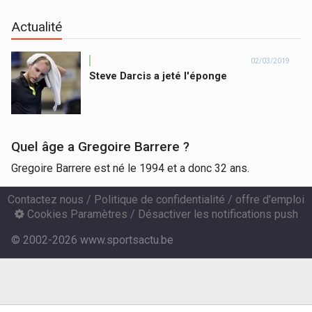
Actualité
02/03/2019
Steve Darcis a jeté l'éponge
Quel âge a Gregoire Barrere ?
Gregoire Barrere est né le 1994 et a donc 32 ans.
Contactez nous
/
Politique de confidentialité
/
offre d'emploi
Cookies Paramètres
/
Désactiver les notifications push
© 2002-2026 www.sportsactu.be