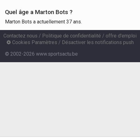
Quel âge a Marton Bots ?
Marton Bots a actuellement 37 ans.
Contactez nous
/
Politique de confidentialité
/
offre d'emploi
Cookies Paramètres
/
Désactiver les notifications push
© 2002-2026 www.sportsactu.be