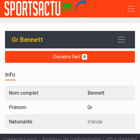
Gr Bennett
Deviens fan!
0
Info
Nom complet:
Bennett
Prénom:
Gr
Nationalité:
Irlande
Contactez nous
/
Politique de confidentialité
/
offre d'emploi