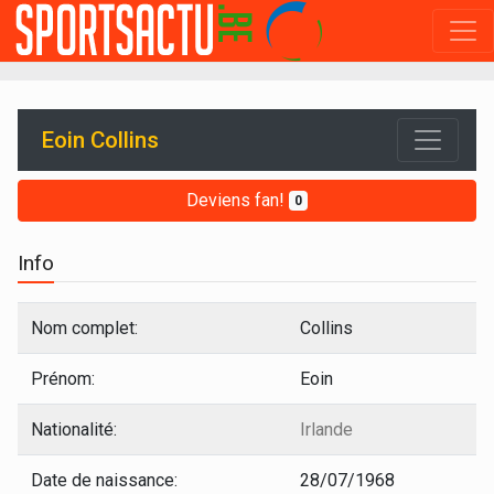
Eoin Collins
Deviens fan!
0
Info
Nom complet:
Collins
Prénom:
Eoin
Nationalité:
Irlande
Date de naissance:
28/07/1968