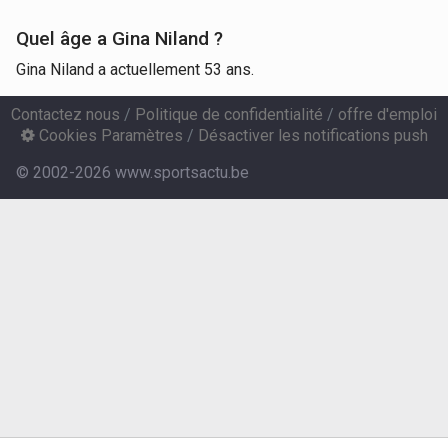
Quel âge a Gina Niland ?
Gina Niland a actuellement 53 ans.
Contactez nous
/
Politique de confidentialité
/
offre d'emploi
Cookies Paramètres
/
Désactiver les notifications push
© 2002-2026 www.sportsactu.be