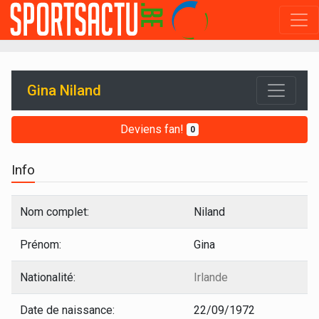
Gina Niland
Deviens fan!
0
Info
Nom complet:
Niland
Prénom:
Gina
Nationalité:
Irlande
Date de naissance:
22/09/1972