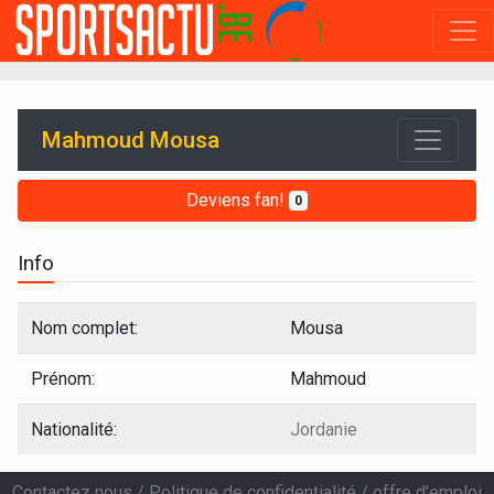
Mahmoud Mousa
Deviens fan!
0
Info
Nom complet:
Mousa
Prénom:
Mahmoud
Nationalité:
Jordanie
Contactez nous
/
Politique de confidentialité
/
offre d'emploi