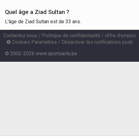
Quel âge a Ziad Sultan ?
L'âge de Ziad Sultan est de 33 ans.
Contactez nous
/
Politique de confidentialité
/
offre d'emploi
Cookies Paramètres
/
Désactiver les notifications push
© 2002-2026 www.sportsactu.be