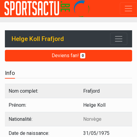
Helge Koll Frafjord
Deviens fan!
0
Info
Nom complet:
Frafjord
Prénom:
Helge Koll
Nationalité:
Norvège
Date de naissance:
31/05/1975