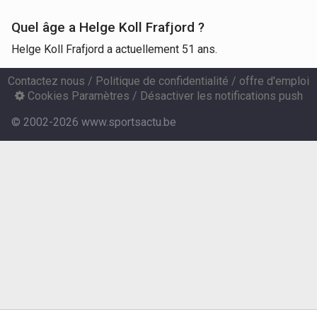
Quel âge a Helge Koll Frafjord ?
Helge Koll Frafjord a actuellement 51 ans.
Contactez nous
/
Politique de confidentialité
/
offre d'emploi
Cookies Paramètres
/
Désactiver les notifications push
© 2002-2026 www.sportsactu.be