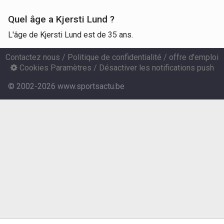
Quel âge a Kjersti Lund ?
L'âge de Kjersti Lund est de 35 ans.
Contactez nous
/
Politique de confidentialité
/
offre d'emploi
Cookies Paramètres
/
Désactiver les notifications push
© 2002-2026 www.sportsactu.be