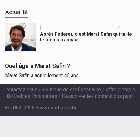
Actualité
25/10/2017
Après Federer, c'est Marat Safin qui taille
le tennis français
Quel âge a Marat Safin ?
Marat Safin a actuellement 46 ans.
Contactez nous
/
Politique de confidentialité
/
offre d'emploi
Cookies Paramètres
/
Désactiver les notifications push
© 2002-2026 www.sportsactu.be