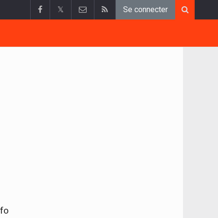
𝕏
Se connecter
nfo