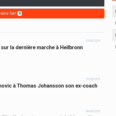
iens fan!
0
19/05/2019
 sur la dernière marche à Heilbronn
13/03/2019
jinovic à Thomas Johansson son ex-coach
06/02/2019