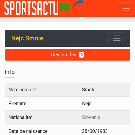
Nejc Smole
Deviens fan!
0
Info
Nom complet:
Smole
Prénom:
Nejc
Nationalité:
Slovénie
Date de naissance:
28/08/1983