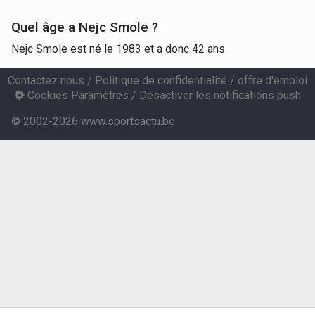
Quel âge a Nejc Smole ?
Nejc Smole est né le 1983 et a donc 42 ans.
Contactez nous
/
Politique de confidentialité
/
offre d'emploi
Cookies Paramètres
/
Désactiver les notifications push
© 2002-2026 www.sportsactu.be