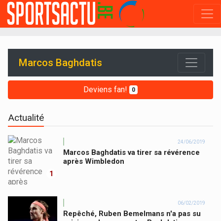
Marcos Baghdatis
Deviens fan!
0
Actualité
24/06/2019
Marcos Baghdatis va tirer sa révérence
après Wimbledon
1
06/02/2019
Repêché, Ruben Bemelmans n'a pas su