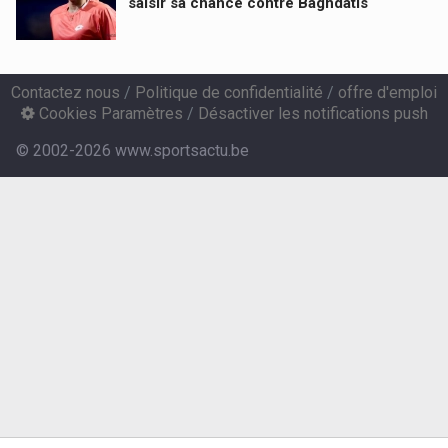
saisir sa chance contre Baghdatis
Contactez nous
/
Politique de confidentialité
/
offre d'emploi
Cookies Paramètres
/
Désactiver les notifications push
© 2002-2026 www.sportsactu.be