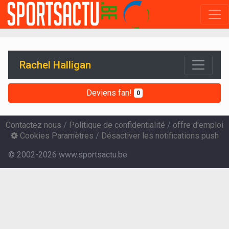
Rachel Halligan
Deviens fan!
0
Contactez nous
/
Politique de confidentialité
/
offre d'emploi
Cookies Paramètres
/
Désactiver les notifications push
© 2002-2026 www.sportsactu.be