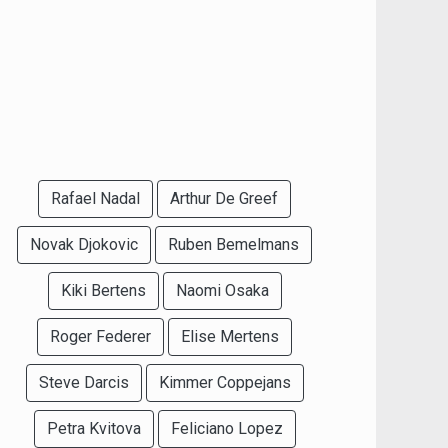
Rafael Nadal
Arthur De Greef
Novak Djokovic
Ruben Bemelmans
Kiki Bertens
Naomi Osaka
Roger Federer
Elise Mertens
Steve Darcis
Kimmer Coppejans
Petra Kvitova
Feliciano Lopez