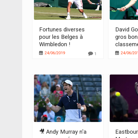
Fortunes diverses
David Gof
pour les Belges à
gros bon
Wimbledon !
classem
24/06/2019
24/06/20
1
🎥 Andy Murray n'a
Eastbourn