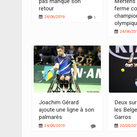
pas manqué son
Mertens a
retour
ferme co
champio
24/06/2019
1
olympiq
24/06/20
Joachim Gérard
Deux sur 
ajoute une ligne à son
les Belg
palmarès
Garros
24/06/2019
20/05/20