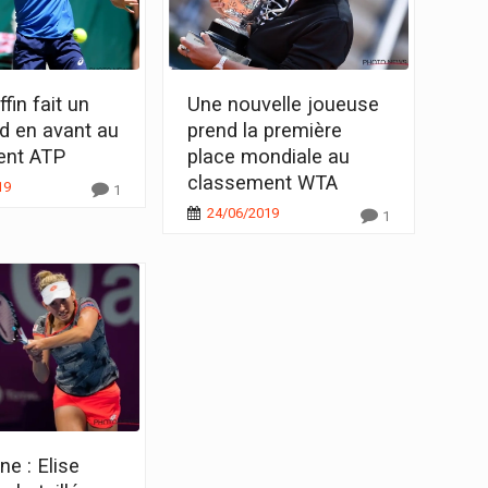
fin fait un
Une nouvelle joueuse
d en avant au
prend la première
ent ATP
place mondiale au
classement WTA
19
1
24/06/2019
1
e : Elise