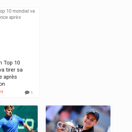
n Top 10
a tirer sa
e après
on
19
1