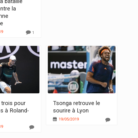
 bataillé
ntre la
nne
ue
19
1
trois pour
Tsonga retrouve le
es à Roland-
sourire à Lyon
19/05/2019
19